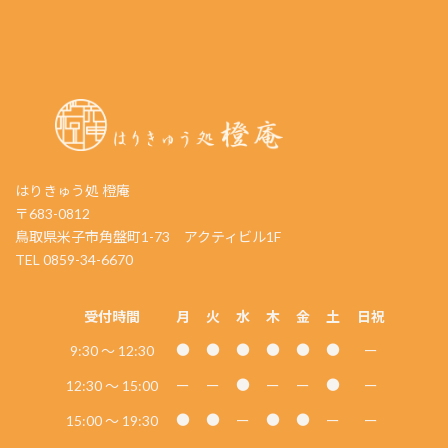
はりきゅう処 橙庵
〒683-0812
鳥取県米子市角盤町1-73 アクティビル1F
TEL 0859-34-6670
受付時間
月
火
水
木
金
土
日祝
9:30 〜
12:30
ー
●
●
●
●
●
●
12:30 〜 15:00
ー
ー
ー
ー
ー
●
●
15:00 〜 19:30
ー
ー
ー
●
●
●
●