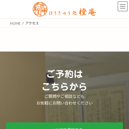
コ
ナ
ン
ビ
テ
ゲ
ン
ー
HOME
アクセス
ツ
シ
へ
ョ
ス
ン
キ
に
ッ
移
プ
動
ご予約は
こちらから
ご質問やご相談なども
お気軽にお問い合わせください