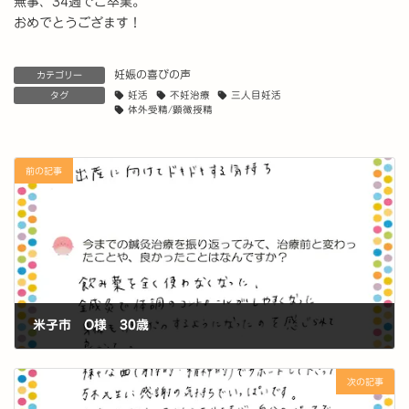
無事、34週でご卒業。
おめでとうござます！
妊娠の喜びの声
カテゴリー
タグ
妊活
不妊治療
三人目妊活
体外受精/顕微授精
前の記事
米子市 O様 30歳
2026-07-02
次の記事