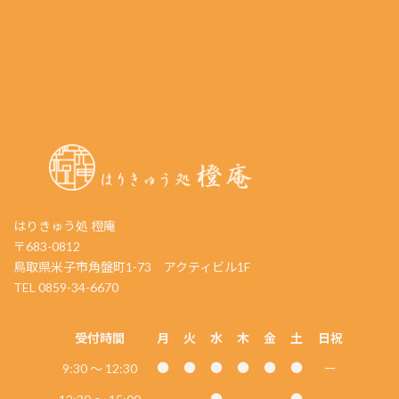
Instagram
Threads
Facebook
X
はりきゅう処 橙庵
〒683-0812
鳥取県米子市角盤町1-73 アクティビル1F
TEL 0859-34-6670
受付時間
月
火
水
木
金
土
日祝
9:30 〜
12:30
ー
●
●
●
●
●
●
●
●