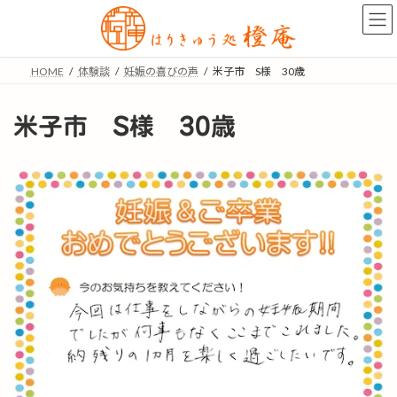
コ
ナ
ン
ビ
テ
ゲ
ン
ー
HOME
体験談
妊娠の喜びの声
米子市 S様 30歳
ツ
シ
へ
ョ
ス
ン
米子市 S様 30歳
キ
に
ッ
移
プ
動