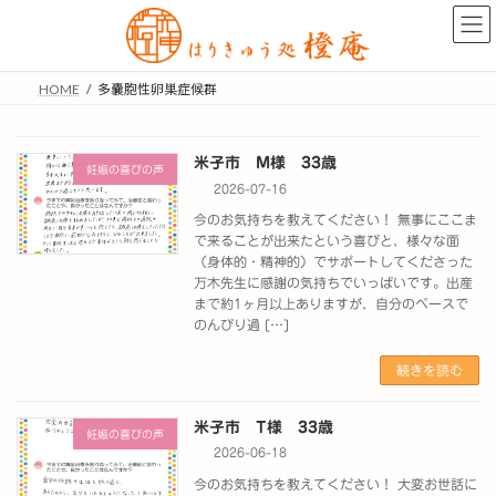
コ
ナ
ン
ビ
テ
ゲ
ン
ー
HOME
多嚢胞性卵巣症候群
ツ
シ
へ
ョ
ス
ン
米子市 M様 33歳
キ
に
妊娠の喜びの声
ッ
移
2026-07-16
プ
動
今のお気持ちを教えてください！ 無事にここま
で来ることが出来たという喜びと、様々な面
（身体的・精神的）でサポートしてくださった
万木先生に感謝の気持ちでいっぱいです。出産
まで約1ヶ月以上ありますが、自分のペースで
のんびり過 […]
続きを読む
米子市 T様 33歳
妊娠の喜びの声
2026-06-18
今のお気持ちを教えてください！ 大変お世話に